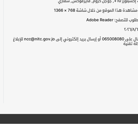
جل كروم, فايرفوكس, سفاري
اهدة هذا الموقع من خلال شاشة 768 × 1366
للتصفح: Adobe Reader
٢٠٢٦/٨/٦
يرجى الاتصال على 065008080 أو إرسال بريد إلكتروني إلى ncc@nitc.gov.jo للإبلاغ
ة تقنية