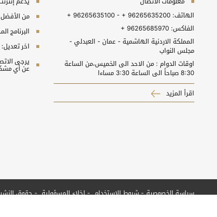
معلومات الاتصال
يدعم إنترنت إكسبلورر 10+, جو
الهاتف:
+ 96265635100 - + 96265635200
من الأفضل مش
الفاكس:
+ 96265685970
البرنامج المطلوب 
المملكة الاردنية الهاشمية - عمان - العبدلي -
اخر تعديل:
مجلس النواب
اوقات الدوام : من الاحد الى الخميس،من الساعة
عن أي مشكل
8:30 صباحاً الى الساعة 3:30 مساءا
اقرأ المزيد
سياسة الخصوصية
شروط الاستخدام
إخلاء المسؤولية
حقوق النشر
جميع الحقوق محفوظة © 2026 مجلس النواب الأردني